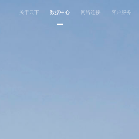
关于云下
数据中心
网络连接
客户服务