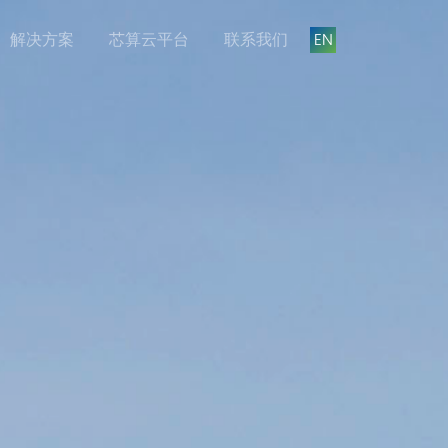
EN
解决方案
芯算云平台
联系我们