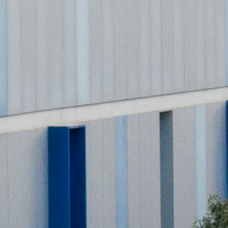
高安全高可靠数据中心